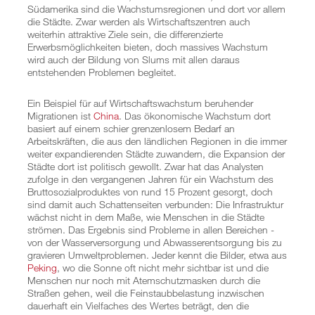
Südamerika sind die Wachstumsregionen und dort vor allem
die Städte. Zwar werden als Wirtschaftszentren auch
weiterhin attraktive Ziele sein, die differenzierte
Erwerbsmöglichkeiten bieten, doch massives Wachstum
wird auch der Bildung von Slums mit allen daraus
entstehenden Problemen begleitet.
Ein Beispiel für auf Wirtschaftswachstum beruhender
Migrationen ist
China
. Das ökonomische Wachstum dort
basiert auf einem schier grenzenlosem Bedarf an
Arbeitskräften, die aus den ländlichen Regionen in die immer
weiter expandierenden Städte zuwandern, die Expansion der
Städte dort ist politisch gewollt. Zwar hat das Analysten
zufolge in den vergangenen Jahren für ein Wachstum des
Bruttosozialproduktes von rund 15 Prozent gesorgt, doch
sind damit auch Schattenseiten verbunden: Die Infrastruktur
wächst nicht in dem Maße, wie Menschen in die Städte
strömen. Das Ergebnis sind Probleme in allen Bereichen -
von der Wasserversorgung und Abwasserentsorgung bis zu
gravieren Umweltproblemen. Jeder kennt die Bilder, etwa aus
Peking
, wo die Sonne oft nicht mehr sichtbar ist und die
Menschen nur noch mit Atemschutzmasken durch die
Straßen gehen, weil die Feinstaubbelastung inzwischen
dauerhaft ein Vielfaches des Wertes beträgt, den die