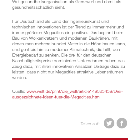
Weltgesundheitsorganisation als Grenzwert und damit als
gesundheitsschädlich sieht.
Für Deutschland als Land der Ingenieurskunst und
technischen Innovationen ist der Trend zu immer mehr und
immer größeren Megacities ein positiver. Das beginnt beim
Bau von Wolkenkratzern und modernen Baukränen, mit
denen man mehrere hundert Meter in die Höhe bauen kann,
und geht bis hin zu moderner Klimatechnik, die hilft, den
Energiebedarf zu senken. Die drei für den deutschen
Nachhaltigkeitspreise nominierten Unternehmen haben das
Zeug dazu, mit ihren innovativen Ansätzen Beiträge dazu zu
leisten, dass nicht nur Megacities attraktive Lebensräumen
werden.
Quelle:
www.welt.de/print/die_welt/article149325459/Drei-
ausgezeichnete-Ideen-fuer-die-Megacities.html


Teilen auf: