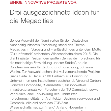
Implementierung Semizentral Qingdao
EINIGE INNOVATIVE PROJEKTE VOR.
Semizentral goes EXPO
Konzeption Ver- und Entsorgungszentrum
Drei ausgezeichnete Ideen für
Schwarzwasserreinigung
die Megacities
Semizentrale Ver- und Entsorgungssysteme
Projekte Vietnam
Projektteams
Team China
Team Vietnam
Bei der Auswahl der Nominierten für den Deutschen
Nachhaltigkeitspreis Forschung stand das Thema
PUBLIKATIONEN
Publikationen
Megacities im Vordergrund – anlässlich des unter dem Motto
Vorträge
"Zukunftsstadt" stehenden Wissenschaftsjahres 2015. Die
drei Finalisten "zeigen den großen Beitrag der Forschung für
MEDIA
die nachhaltige Entwicklung unserer Städte", so die
Bundesministerin für Bildung und Forschung, Johanna
PARTNER & SPONSOREN
Wanka. Zur Auswahl stehen drei viel versprechende Projekte
(siehe Seite 3): Der aus 130 Partnern aus Forschung,
SUCHE
Unternehmen und Institutionen bestehende Verbund Carbon
Concrete Composite, "Semizentral", ein innovativer
Infrastrukturansatz von Forschern der TU Darmstadt, sowie
Wind-Area, eine Entwicklung des Frankfurter
Forschungsinstituts für Architektur, Bauingenieurwesen und
Geomatik. Alle drei hatte das ZDF/3sat-
Wissenschaftsmagazin "nano" Anfang November in