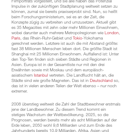
Filmporträts vorgestellt, und sie alle haben das Potenzial
Impulse in der zukünftigen Stadtplanung weltweit setzen zu
können, zumal sie bereits praxiserprobt sind. Nun, so heißt
beim Forschungsministerium, sei es an der Zeit, die
Konzepte zügig zu verbreiten und umzusetzen. Aktuell gibt
es 35 Megacities mit zehn oder mehr Millionen Einwohnern,
wobei darunter auch mehrere Metropolregionen wie
London
,
Paris
, das Rhein-Ruhr-Gebiet und
Tokio
-Yokohama
gerechnet werden. Letztere ist auch die mit Abstand größte:
fast 38 Millionen Menschen leben dort. Die größte Stadt ist
Shanghai mit 25 Millionen Einwohnern. Auffallend ist: Unter
den Top-Ten finden sich sieben Städte und Regionen in
Asien. Europa ist in der Gesamtliste nur mit den drei
Erwähnten sowie mit Moskau und dem europäisch-
asiatischem
Istanbul
vertreten. Die Landflucht hält an, die
Städte sind wie große Magneten. Das ist in
Deutschland
so,
das ist in vielen anderen Teilen der Welt ebenso – nur noch
extremer.
2008 überstieg weltweit die Zahl der Stadtbewohner erstmals
jene der Landbewohner. Zu diesem Trend kommt ein
stetiges Wachstum der Weltbevölkerung. 2025, so die
Prognosen, werden bereits mehr als acht Milliarden auf der
Erde leben, 2050 wohl 9,6 Milliarden und zum Ende des
Jahrhunderts bereits 10,9 Milliarden. Afrika, Asien und