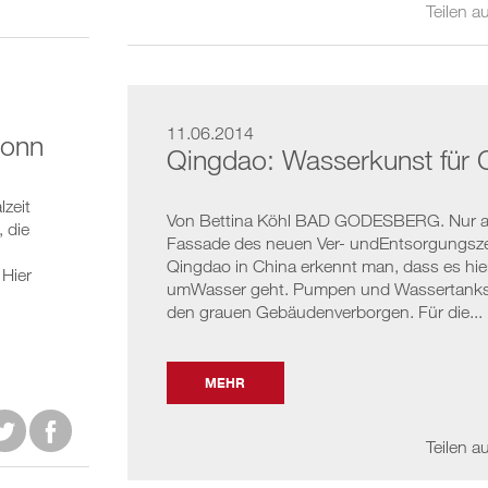
Teilen au
11.06.2014
Bonn
Qingdao: Wasserkunst für 
zeit
Von Bettina Köhl BAD GODESBERG. Nur a
 die
Fassade des neuen Ver- undEntsorgungsz
Qingdao in China erkennt man, dass es hie
 Hier
umWasser geht. Pumpen und Wassertanks 
den grauen Gebäudenverborgen. Für die...
MEHR


Teilen au