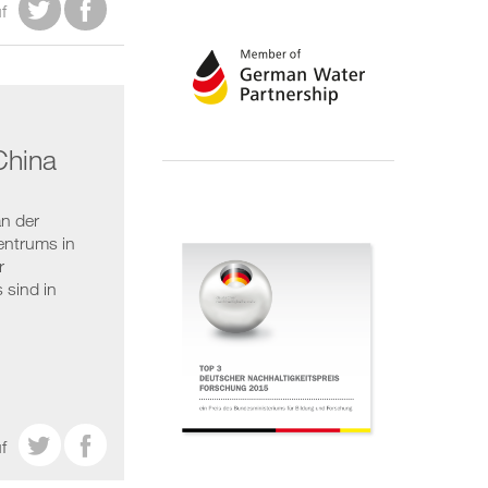


f
China
n der
entrums in
r
sind in


f