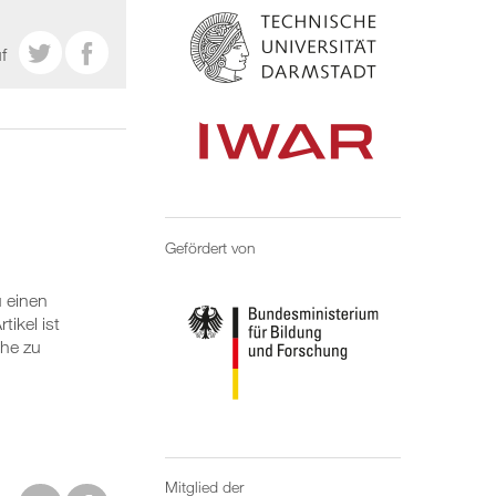


f
Gefördert von
 einen
tikel ist
che zu
Mitglied der