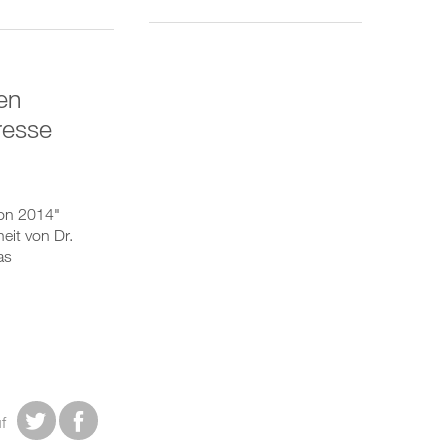
en
resse
ion 2014"
eit von Dr.
as


f