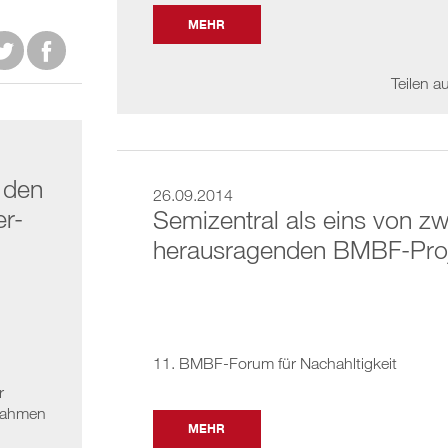
MEHR


Teilen au
 den
26.09.2014
er-
Semizentral als eins von zw
herausragenden BMBF-Pro
11. BMBF-Forum für Nachahltigkeit
r
Rahmen
MEHR