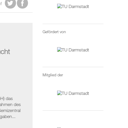


f
Gefördert von
cht
Mitglied der
H) das
 Rahmen des
emizentral
aben...