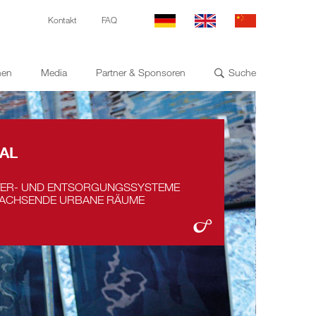
Kontakt
FAQ
nen
Media
Partner & Sponsoren
Suche

AL
VER- UND ENTSORGUNGSSYSTEME
WACHSENDE URBANE RÄUME