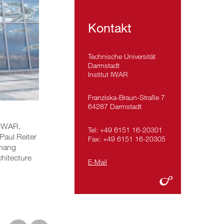
Kontakt
Technische Universität
Darmstadt
Institut IWAR
Franziska-Braun-Straße 7
64287 Darmstadt
 IWAR,
Tel: +49 6151 16-20301
Paul Reiter
Fax: +49 6151 16-20305
chang
chitecture
E-Mail