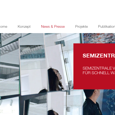
Home
Konzept
News & Presse
Projekte
Publikatio
SEMIZENTR
SEMIZENTRALE 
FÜR SCHNELL 