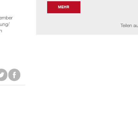
MEHR
tember
lung/
Teilen au
n

