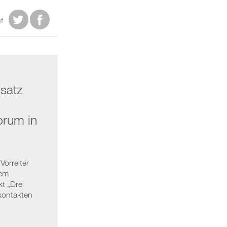


f
nsatz
orum in
Vorreiter
rem
t „Drei
kontakten