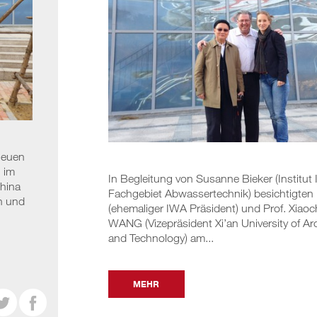
neuen
 im
In Begleitung von Susanne Bieker (Institut
hina
Fachgebiet Abwassertechnik) besichtigten 
on und
(ehemaliger IWA Präsident) und Prof. Xiao
WANG (Vizepräsident Xi’an University of Ar
and Technology) am...
MEHR

