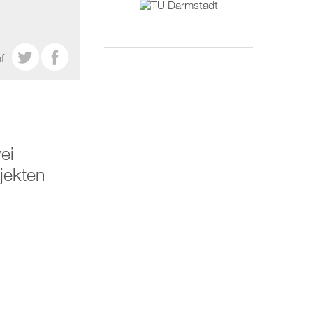


f
ei
jekten