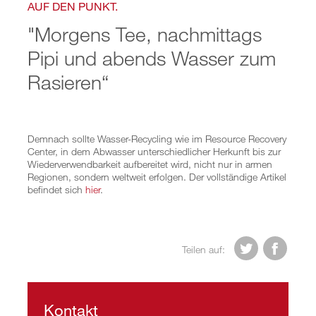
Implementierung Semizentral Qingdao
AUF DEN PUNKT.
Semizentral goes EXPO
Konzeption Ver- und Entsorgungszentrum
"Morgens Tee, nachmittags
Schwarzwasserreinigung
Pipi und abends Wasser zum
Semizentrale Ver- und Entsorgungssysteme
Projekte Vietnam
Rasieren“
Projektteams
Team China
Team Vietnam
PUBLIKATIONEN
Demnach sollte Wasser-Recycling wie im Resource Recovery
Publikationen
Center, in dem Abwasser unterschiedlicher Herkunft bis zur
Vorträge
Wiederverwendbarkeit aufbereitet wird, nicht nur in armen
MEDIA
Regionen, sondern weltweit erfolgen. Der vollständige Artikel
befindet sich
hier
.
PARTNER & SPONSOREN
SUCHE


Teilen auf:
Kontakt