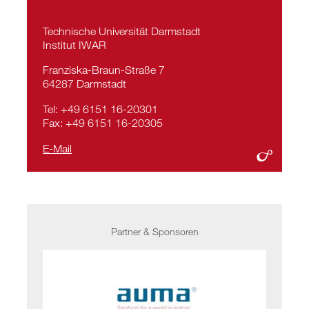
Technische Universität Darmstadt
Institut IWAR
Franziska-Braun-Straße 7
64287 Darmstadt
Tel: +49 6151 16-20301
Fax: +49 6151 16-20305
E-Mail
Partner & Sponsoren